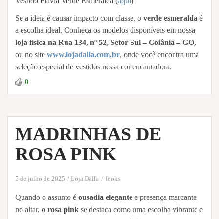
Vestido Flávia Verde Esmeralda (
aqui
)
Se a ideia é causar impacto com classe, o
verde esmeralda
é
a escolha ideal. Conheça os modelos disponíveis em nossa
loja física na Rua 134, nº 52, Setor Sul – Goiânia – GO
,
ou no site
www.lojadalla.com.br
, onde você encontra uma
seleção especial de vestidos nessa cor encantadora.
0
MADRINHAS DE
ROSA PINK
5 de julho de 2025
Loja Dalla
looks
Quando o assunto é
ousadia elegante
e presença marcante
no altar, o
rosa pink
se destaca como uma escolha vibrante e