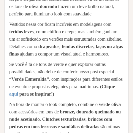
os tons de
oliva dourado
trazem um leve brilho natural,
perfeito para iluminar o look com suavidade.
Vestidos nessa cor ficam incríveis em modelagens com
tecidos leves
, como chiffon e crepe, mas também ganham
um ar sofisticado em versões mais estruturadas com zibeline.
Detalhes como
drapeados
,
fendas discretas
,
laços ou alças
finas
ajudam a compor um visual atual e harmonioso.
Se você é fã de tons de verde e quer explorar outras
possibilidades, não deixe de conferir nosso post especial
“Verde Esmeralda”
, com inspirações para diferentes estilos
de evento e propostas elegantes para madrinhas.
(Clique
aqui
para se inspirar!)
Na hora de montar o look completo, combine o
verde oliva
com acessórios em tons de
bronze, dourado queimado ou
nude acetinado
.
Clutches texturizadas
,
brincos com
pedras em tons terrosos
e
sandálias delicadas
são ótimas