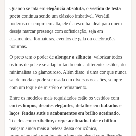
Quando se fala em
elegância absoluta
, o
vestido de festa
preto
continua sendo um clássico imbatível. Versátil,
poderoso e sempre em alta, ele é a escolha ideal para quem
deseja marcar presença com sofisticação, seja em
casamentos, formaturas, eventos de gala ou celebrações
noturnas.
O preto tem o poder de
alongar a silhueta
, valorizar todos
os tons de pele e se adaptar facilmente a diferentes estilos, do
minimalista ao glamouroso. Além disso, é uma cor que nunca
sai de moda e pode ser usada em diversas ocasiões, sempre
com um toque de mistério e refinamento.
Entre os modelos mais requisitados estão os vestidos com
cortes limpos
,
decotes elegantes
,
detalhes em babados e
laços
,
fendas sutis
e
acabamentos em brilho acetinado
.
Tecidos como
zibeline, crepe acetinado, tule e chiffon
realçam ainda mais a beleza dessa cor icônica,
proporcionando movimento e impacto visual com discrição.