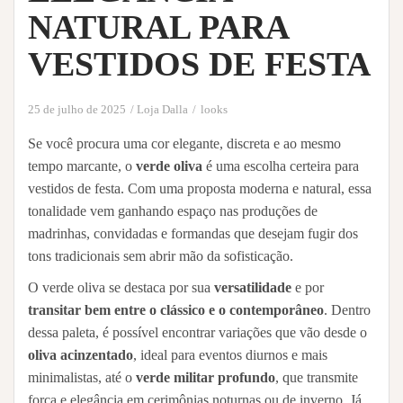
NATURAL PARA
VESTIDOS DE FESTA
25 de julho de 2025
Loja Dalla
looks
Se você procura uma cor elegante, discreta e ao mesmo
tempo marcante, o
verde oliva
é uma escolha certeira para
vestidos de festa. Com uma proposta moderna e natural, essa
tonalidade vem ganhando espaço nas produções de
madrinhas, convidadas e formandas que desejam fugir dos
tons tradicionais sem abrir mão da sofisticação.
O verde oliva se destaca por sua
versatilidade
e por
transitar bem entre o clássico e o contemporâneo
. Dentro
dessa paleta, é possível encontrar variações que vão desde o
oliva acinzentado
, ideal para eventos diurnos e mais
minimalistas, até o
verde militar profundo
, que transmite
força e elegância em cerimônias noturnas ou de inverno. Já