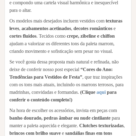
e compondo uma cartela visual harmônica e inesquecível
para o altar.
Os modelos mais desejados incluem vestidos com
texturas
leves
,
acabamentos acetinados
,
decotes românticos
e
cortes fluidos
. Tecidos como
crepe, zibeline e chiffon
ajudam a valorizar os diferentes tons da paleta marrom,
criando movimento e sofisticação sem pesar no visual.
Se você gosta dessa proposta mais natural e refinada, não
deixe de conferir nosso post especial
“Cores do Ano:
Tendências para Vestidos de Festa”
, que traz inspirações
com os tons mais atuais, incluindo os marrons terrosos, para
madrinhas, convidadas e formandas.
(Clique
aqui
para
conferir o conteúdo completo!)
Na hora de escolher os acessórios, invista em peças com
banho dourado, pedras âmbar ou nude cintilante
para
manter a paleta aquecida e elegante.
Clutches texturizadas
,
brincos com brilho suave
e
sandálias finas em tons