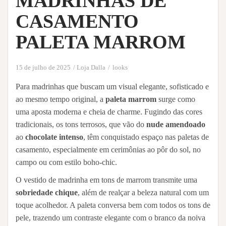
MADRINHAS DE
CASAMENTO
PALETA MARROM
15 de julho de 2025
Loja Dalla
looks
Para madrinhas que buscam um visual elegante, sofisticado e
ao mesmo tempo original, a
paleta marrom
surge como
uma aposta moderna e cheia de charme. Fugindo das cores
tradicionais, os tons terrosos, que vão do
nude amendoado
ao
chocolate intenso
, têm conquistado espaço nas paletas de
casamento, especialmente em cerimônias ao pôr do sol, no
campo ou com estilo boho-chic.
O vestido de madrinha em tons de marrom transmite uma
sobriedade chique
, além de realçar a beleza natural com um
toque acolhedor. A paleta conversa bem com todos os tons de
pele, trazendo um contraste elegante com o branco da noiva