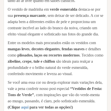
tanto ao ar livre quanto em salões clássicos.
O vestido de madrinha em
verde esmeralda
destaca-se por
sua
presença marcante
, sem deixar de ser delicado. A cor se
adapta bem a diferentes estilos de pele e proporciona um
contraste incrível ao lado do branco da noiva, criando um
efeito visual elegante e sofisticado nas fotos do grande dia.
Entre os modelos mais procurados estão os vestidos com
mangas leves
,
decotes elegantes
,
fendas suaves
e detalhes
como
plissados, laços ou recortes modernos
. Tecidos como
zibeline, crepe, tule e chiffon
são ideais para realçar a
profundidade e o brilho natural do verde esmeralda,
conferindo movimento e leveza ao visual.
Se você ama essa cor ou deseja explorar mais variações dela,
vale a pena conferir nosso post especial
“Vestidos de Festa:
Tons de Verde”
, com inspirações que vão do verde-menta
ao musgo, passando, é claro, pelo sofisticado esmeralda.
(Clique
aqui
para ver todas as opções!)