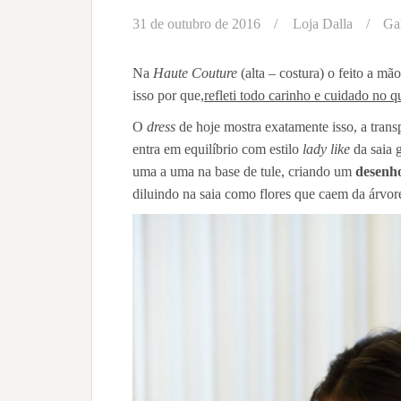
31 de outubro de 2016
Loja Dalla
Gal
Na
Haute Couture
(alta – costura) o feito a m
isso por que,
refleti todo carinho e cuidado no q
O
dress
de hoje mostra exatamente isso, a tran
entra em equilíbrio com estilo
lady like
da saia 
uma a uma na base de tule, criando um
desenh
diluindo na saia como flores que caem da árvo