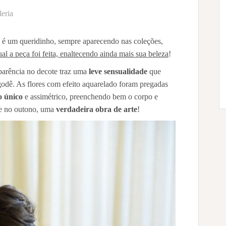
eria
ão é um queridinho, sempre aparecendo nas coleções,
ual a peça foi feita, enaltecendo ainda mais sua beleza
!
sparência no decote traz uma
leve sensualidade
que
godê. As flores com efeito aquarelado foram pregadas
o único
e assimétrico, preenchendo bem o corpo e
re no outono, uma
verdadeira obra de arte
!