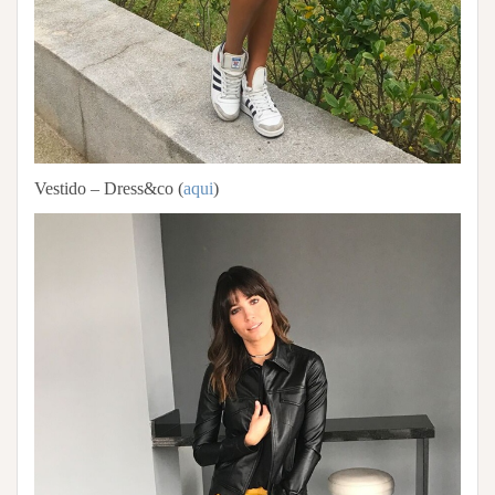
Vestido – Dress&co (
aqui
)