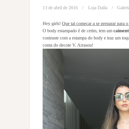
13 de abril de 2016
Loja Dalla
Galeri
Hey girls!
Que tal começar a se preparar para 
O body estampado é de cetim, tem um
caiment
contraste com a estampa do body e traz um to
conta do decote V. Arrasou!