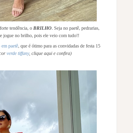
forte tendência, o
BRILHO
. Seja no paetê, pedrarias,
e jogue no brilho, pois ele veio com tudo!!
o em paetê
, que é ótimo para as convidadas de festa 15
 cor
verde tiffany
, clique aqui e confira)