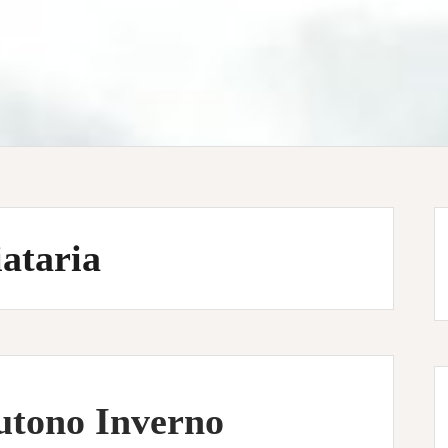
iataria
utono Inverno