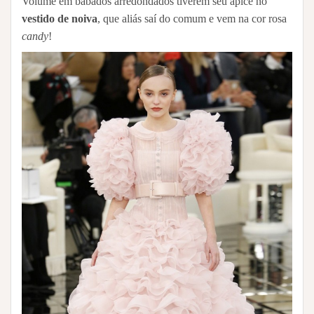
Volume em babados arredondados tiverem seu ápice no
vestido de noiva
, que aliás saí do comum e vem na cor rosa
candy
!