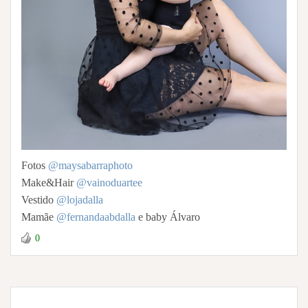
Fotos
@maysabarraphoto
Make&Hair
@vainoduartee
Vestido
@lojadalla
Mamãe
@fernandaabdalla
e baby Álvaro⁣
0