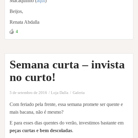
Macaquinho (
aqui
)
Beijos,
Renata Abdalla
4
Semana curta – invista
no curto!
5 de setembro de 2016
Loja Dalla
Galeria
Com feriado pela frente, essa semana promete ser quente e
mais bacana, não é mesmo?
E para esses dias quentes do verão, investimos bastante em
peças curtas e bem descoladas
.