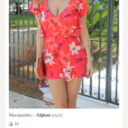
Macaquinho –
Afghan
(
aqui
)
10