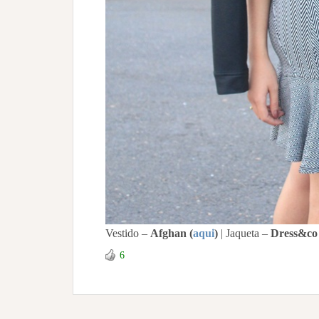
Vestido –
Afghan
(
aqui
)
| Jaqueta –
Dress&co
6