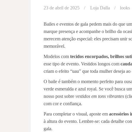
23 de abril de 2025
Loja Dalla
looks
Bailes e eventos de gala pedem mais do que um
marque presença e acompanhe o brilho da ocasi
merecem atenção especial: eles precisam unir s
memorável.
Modelos com
tecidos encorpados, brilhos sut
esse tipo de evento. Vestidos longos com
cauda
criam o efeito “uau” que toda mulher deseja ao 
O baile é também o momento perfeito para ousar
verde esmeralda e azul royal. Se você busca uma
nosso post sobre
vestidos em tons vibrantes
(cl
com cor e confiança.
Para completar o visual, aposte em
acessórios 
à altura do evento. Lembre-se: cada detalhe co
gala.