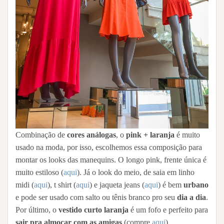
Combinação de
cores análogas
, o
pink + laranja
é muito
usado na moda, por isso, escolhemos essa composição para
montar os looks das manequins. O longo pink, frente única é
muito estiloso (
aqui
). Já o look do meio, de saia em linho
midi (
aqui
), t shirt (
aqui
) e jaqueta jeans (
aqui
) é bem
urbano
e pode ser usado com salto ou tênis branco pro seu
dia a dia
.
Por último, o
vestido curto laranja
é um fofo e perfeito para
sair pra almoçar com as amigas
(compre
aqui
).