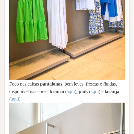
Foco nas calças
pantalonas
, bem leves, frescas e fluidas,
disponível nas cores:
branco
(
aqui
),
pink
(
aqu
i) e
laranja
(
aqui
).