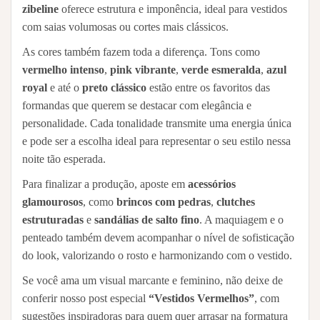
zibeline
oferece estrutura e imponência, ideal para vestidos
com saias volumosas ou cortes mais clássicos.
As cores também fazem toda a diferença. Tons como
vermelho intenso
,
pink vibrante
,
verde esmeralda
,
azul
royal
e até o
preto clássico
estão entre os favoritos das
formandas que querem se destacar com elegância e
personalidade. Cada tonalidade transmite uma energia única
e pode ser a escolha ideal para representar o seu estilo nessa
noite tão esperada.
Para finalizar a produção, aposte em
acessórios
glamourosos
, como
brincos com pedras
,
clutches
estruturadas
e
sandálias de salto fino
. A maquiagem e o
penteado também devem acompanhar o nível de sofisticação
do look, valorizando o rosto e harmonizando com o vestido.
Se você ama um visual marcante e feminino, não deixe de
conferir nosso post especial
“Vestidos Vermelhos”
, com
sugestões inspiradoras para quem quer arrasar na formatura