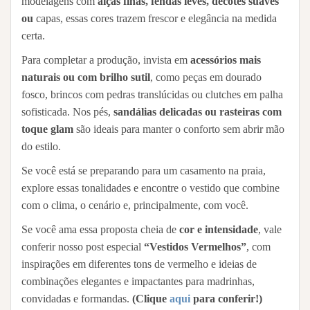
modelagens com
alças finas, fendas leves, decotes suaves
ou
capas, essas cores trazem frescor e elegância na medida
certa.
Para completar a produção, invista em
acessórios mais
naturais ou com brilho sutil
, como peças em dourado
fosco, brincos com pedras translúcidas ou clutches em palha
sofisticada. Nos pés,
sandálias delicadas ou rasteiras com
toque glam
são ideais para manter o conforto sem abrir mão
do estilo.
Se você está se preparando para um casamento na praia,
explore essas tonalidades e encontre o vestido que combine
com o clima, o cenário e, principalmente, com você.
Se você ama essa proposta cheia de
cor e intensidade
, vale
conferir nosso post especial
“Vestidos Vermelhos”
, com
inspirações em diferentes tons de vermelho e ideias de
combinações elegantes e impactantes para madrinhas,
convidadas e formandas.
(Clique
aqui
para conferir!)