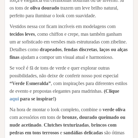
força e elegância em cerimônias noturnas ou de inverno. Já
os tons de
oliva dourado
trazem um leve brilho natural,
perfeito para iluminar o look com suavidade.
Vestidos nessa cor ficam incríveis em modelagens com
tecidos leves
, como chiffon e crepe, mas também ganham
um ar sofisticado em versões mais estruturadas com zibeline.
Detalhes como
drapeados
,
fendas discretas
,
laços ou alças
finas
ajudam a compor um visual atual e harmonioso.
Se você é fã de tons de verde e quer explorar outras
possibilidades, não deixe de conferir nosso post especial
“Verde Esmeralda”
, com inspirações para diferentes estilos
de evento e propostas elegantes para madrinhas.
(Clique
aqui
para se inspirar!)
Na hora de montar o look completo, combine o
verde oliva
com acessórios em tons de
bronze, dourado queimado ou
nude acetinado
.
Clutches texturizadas
,
brincos com
pedras em tons terrosos
e
sandálias delicadas
são ótimas