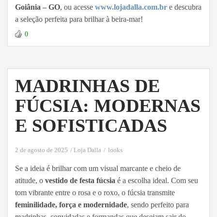
Goiânia – GO
, ou acesse
www.lojadalla.com.br
e descubra
a seleção perfeita para brilhar à beira-mar!
0
MADRINHAS DE
FÚCSIA: MODERNAS
E SOFISTICADAS
2 de agosto de 2025
Loja Dalla
looks
Se a ideia é brilhar com um visual marcante e cheio de
atitude, o
vestido de festa fúcsia
é a escolha ideal. Com seu
tom vibrante entre o rosa e o roxo, o fúcsia transmite
feminilidade, força e modernidade
, sendo perfeito para
madrinhas, convidadas e formandas que desejam sair do