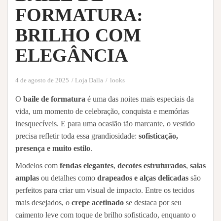
FORMATURA:
BRILHO COM
ELEGÂNCIA
4 de agosto de 2025
Loja Dalla
looks
O
baile de formatura
é uma das noites mais especiais da
vida, um momento de celebração, conquista e memórias
inesquecíveis. E para uma ocasião tão marcante, o vestido
precisa refletir toda essa grandiosidade:
sofisticação,
presença e muito estilo
.
Modelos com
fendas elegantes
,
decotes estruturados
,
saias
amplas
ou detalhes como
drapeados e alças delicadas
são
perfeitos para criar um visual de impacto. Entre os tecidos
mais desejados, o
crepe acetinado
se destaca por seu
caimento leve com toque de brilho sofisticado, enquanto o