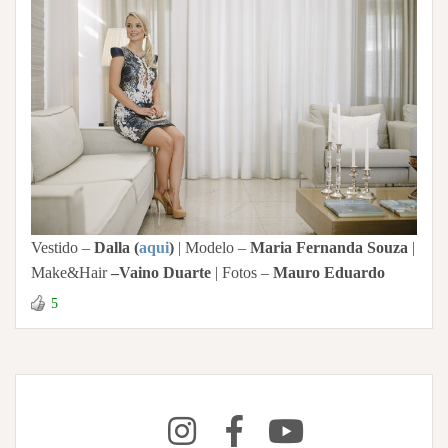
Vestido –
Dalla (
aqui
)
| Modelo –
Maria Fernanda Souza
|
Make&Hair
–
Vaino Duarte
| Fotos –
Mauro Eduardo
5