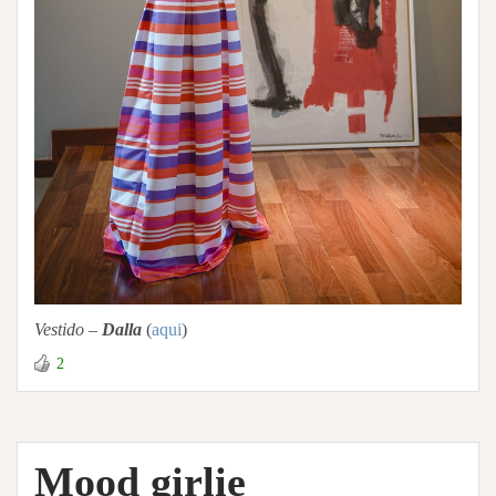
Vestido –
Dalla
(
aqui
)
2
Mood girlie