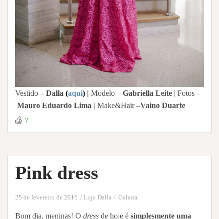
Vestido –
Dalla
(
aqui
)
|
Modelo –
Gabriella Leite
| Fotos –
Mauro Eduardo Lima |
Make&Hair –
Vaino Duarte
7
Pink dress
25 de fevereiro de 2016
Loja Dalla
Galeria
Bom dia, meninas! O
dress
de hoje é
simplesmente uma