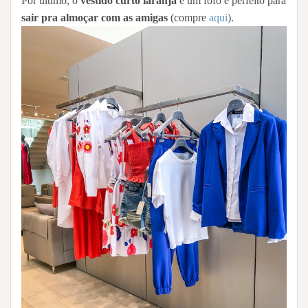
Por último, o
vestido curto laranja
é um fofo e perfeito para
sair pra almoçar com as amigas
(compre
aqui
).