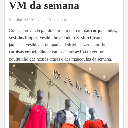
VM da semana
8 de abril de 2021
Loja Dalla
Loja
Coleção nova chegando com direito a muitas
roupas
lindas,
vestidos longos
, vestidinhos femininos,
short jeans
,
jaquetas, vestidos estampados,
t shirt
, blazer colorido,
camisas em tricoline
e várias chemises! Vem ver um
pouquinho das nossas araras e das manequins da semana.