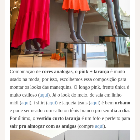
Combinação de
cores análogas
, o
pink + laranja
é muito
usado na moda, por isso, escolhemos essa composição para
montar os looks das manequins. O longo pink, frente única é
muito estiloso (
aqui
). Já o look do meio, de saia em linho
midi (
aqui
), t shirt (
aqui
) e jaqueta jeans (
aqui
) é bem
urbano
e pode ser usado com salto ou tênis branco pro seu
dia a dia
.
Por último, o
vestido curto laranja
é um fofo e perfeito para
sair pra almoçar com as amigas
(compre
aqui
).