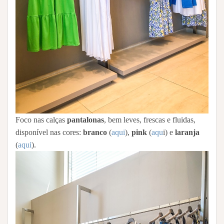
Foco nas calças
pantalonas
, bem leves, frescas e fluidas,
disponível nas cores:
branco
(
aqui
),
pink
(
aqu
i) e
laranja
(
aqui
).