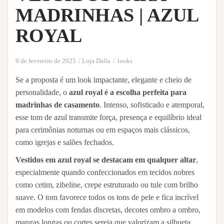
MADRINHAS | AZUL
ROYAL
9 de fevereiro de 2025
Loja Dalla
looks
Se a proposta é um look impactante, elegante e cheio de
personalidade, o
azul royal é a escolha perfeita para
madrinhas de casamento
. Intenso, sofisticado e atemporal,
esse tom de azul transmite força, presença e equilíbrio ideal
para cerimônias noturnas ou em espaços mais clássicos,
como igrejas e salões fechados.
Vestidos em azul royal se destacam em qualquer altar
,
especialmente quando confeccionados em tecidos nobres
como cetim, zibeline, crepe estruturado ou tule com brilho
suave. O tom favorece todos os tons de pele e fica incrível
em modelos com fendas discretas, decotes ombro a ombro,
mangas longas ou cortes sereia que valorizam a silhueta.