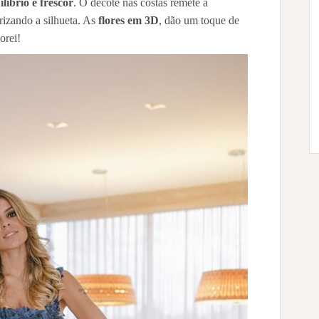
ilíbrio e frescor
. O decote nas costas remete a
orizando a silhueta. As
flores em 3D
, dão um toque de
orei!