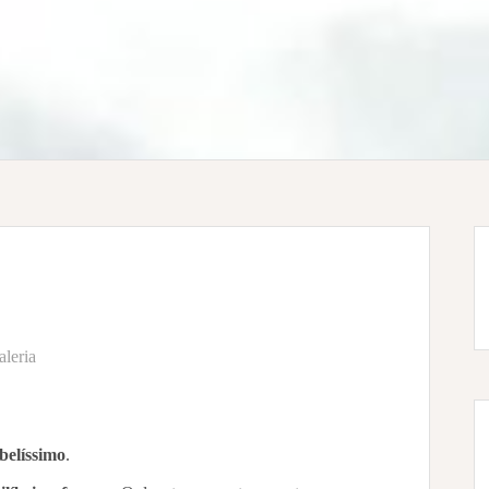
aleria
belíssimo
.