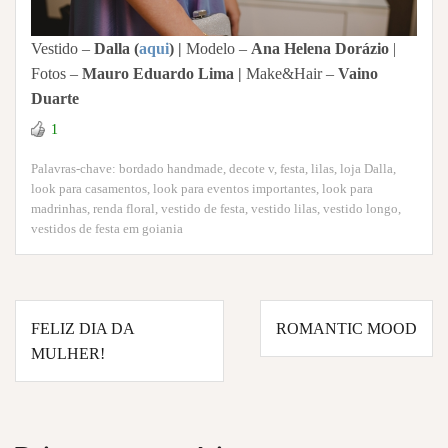
Vestido –
Dalla (
aqui
)
|
Modelo –
Ana Helena Dorázio
|
Fotos –
Mauro Eduardo Lima |
Make&Hair –
Vaino
Duarte
1
Palavras-chave:
bordado handmade
,
decote v
,
festa
,
lilas
,
loja Dalla
,
look para casamentos
,
look para eventos importantes
,
look para
madrinhas
,
renda floral
,
vestido de festa
,
vestido lilas
,
vestido longo
,
vestidos de festa em goiania
Navegação
FELIZ DIA DA
ROMANTIC MOOD
de
MULHER!
Post