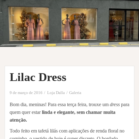
Lilac Dress
9 de março de 2016
Loja Dalla
Galeria
Bom dia, meninas! Para essa terça feira, trouxe um
dress
para
quem quer estar
linda e elegante, sem chamar muita
atenção.
Todo feito em tafetá lilás com aplicações de renda floral no
corpinho, o vestido de hoje é super discreto. O bordado