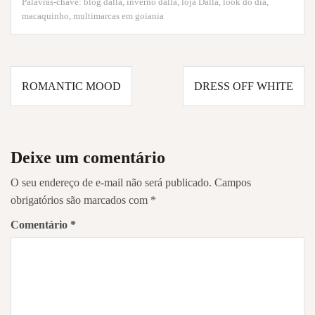
Palavras-chave:
blog dalla
,
inverno dalla
,
loja Dalla
,
look do dia
,
macaquinho
,
multimarcas em goiania
Navegação
ROMANTIC MOOD
DRESS OFF WHITE
de
Post
Deixe um comentário
O seu endereço de e-mail não será publicado.
Campos
obrigatórios são marcados com
*
Comentário
*