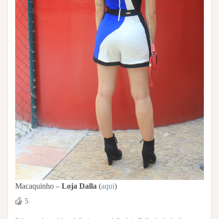
Macaquinho –
Loja Dalla
(
aqui
)
5