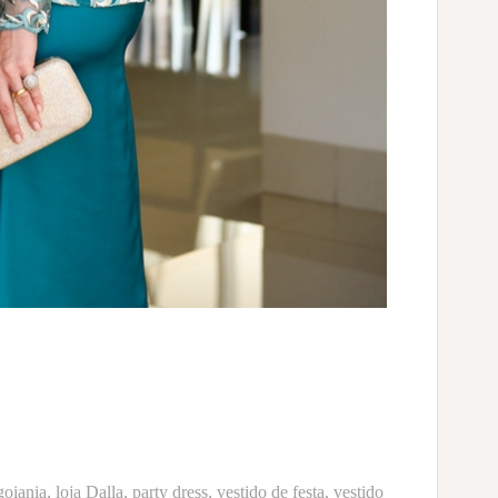
goiania
,
loja Dalla
,
party dress
,
vestido de festa
,
vestido