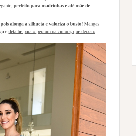
legante,
perfeito para madrinhas e até mãe de
ois alonga a silhueta e valoriza o busto!
Mangas
eça e
detalhe para o peplum na cintura, que deixa o