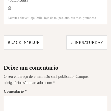
#outubrorosa
5
Palavras-chave:
loja Dalla
,
loja de roupas
,
outubro rosa
,
promocao
Navegação
BLACK ‘N’ BLUE
#PINKSATURDAY
de
Post
Deixe um comentário
O seu endereço de e-mail não será publicado.
Campos
obrigatórios são marcados com
*
Comentário
*