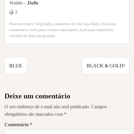
Vestido –
Dalla
2
Palavras-chave:
blog dalla
,
casamento de dia
,
loja Dalla
,
look para
casamentos
,
look para eventos importantes
,
look para madrinhas
,
vestidos de festa em goiania
Navegação
BLUE
BLACK & GOLD!
de
Post
Deixe um comentário
O seu endereço de e-mail não será publicado.
Campos
obrigatórios são marcados com
*
Comentário
*