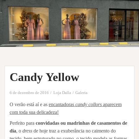
Candy Yellow
6 de dezembro de 2016
Loja Dalla
Galeria
O verão está aí e as
encantadoras
candy collors
aparecem
com toda sua delicadeza!
Perfeito para
convidadas ou madrinhas de casamentos de
dia
, o
dress
de hoje traz a exuberância no caimento do
tecido, bem estruturado no corpo, o tecido modela as formas,