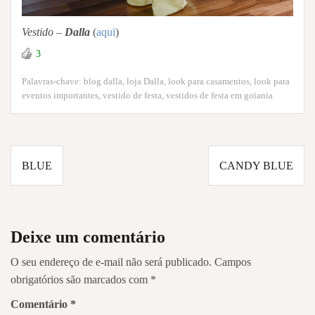
Vestido –
Dalla
(
aqui
)
3
Palavras-chave:
blog dalla
,
loja Dalla
,
look para casamentos
,
look para
eventos importantes
,
vestido de festa
,
vestidos de festa em goiania
Navegação
BLUE
CANDY BLUE
de
Post
Deixe um comentário
O seu endereço de e-mail não será publicado.
Campos
obrigatórios são marcados com
*
Comentário
*