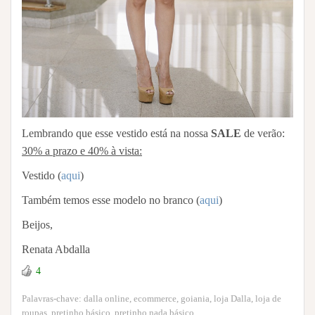
Lembrando que esse vestido está na nossa
SALE
de verão:
30% a prazo e 40% à vista:
Vestido (
aqui
)
Também temos esse modelo no branco (
aqui
)
Beijos,
Renata Abdalla
4
Palavras-chave:
dalla online
,
ecommerce
,
goiania
,
loja Dalla
,
loja de
roupas
,
pretinho básico
,
pretinho nada básico