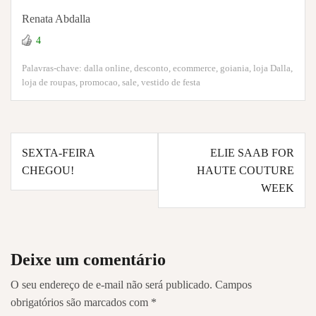
Renata Abdalla
4
Palavras-chave:
dalla online
,
desconto
,
ecommerce
,
goiania
,
loja Dalla
,
loja de roupas
,
promocao
,
sale
,
vestido de festa
Navegação
SEXTA-FEIRA
ELIE SAAB FOR
de
CHEGOU!
HAUTE COUTURE
Post
WEEK
Deixe um comentário
O seu endereço de e-mail não será publicado.
Campos
obrigatórios são marcados com
*