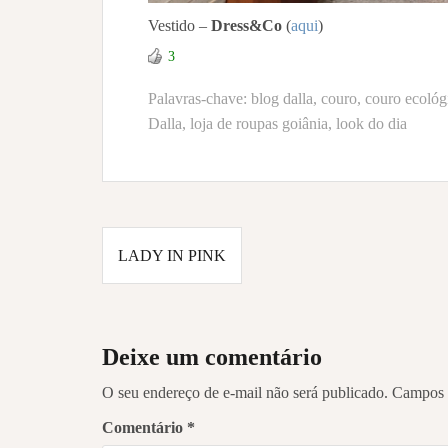
Vestido –
Dress&Co
(
aqui
)
3
Palavras-chave:
blog dalla
,
couro
,
couro ecológ
Dalla
,
loja de roupas goiânia
,
look do dia
Navegação
LADY IN PINK
de
Post
Deixe um comentário
O seu endereço de e-mail não será publicado.
Campos 
Comentário
*