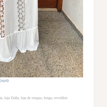
(
aqui
)
ia
,
loja Dalla
,
loja de roupas
,
longo
,
reveillon