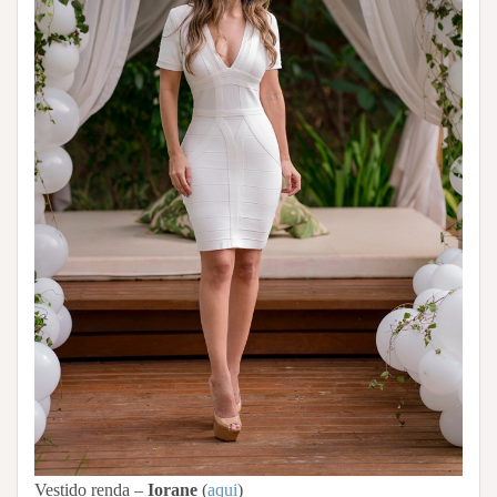
Vestido renda –
Iorane
(
aqui
)