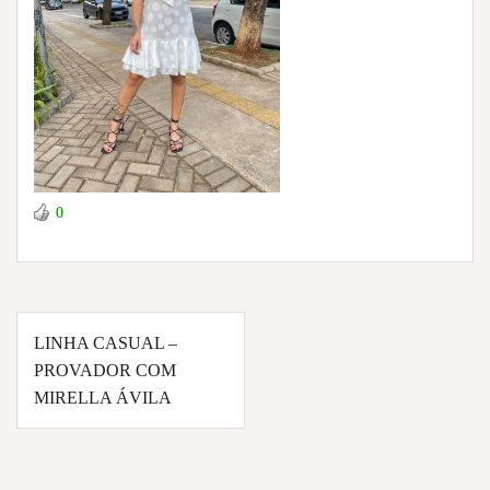
0
Navegação
LINHA CASUAL –
de
PROVADOR COM
Post
MIRELLA ÁVILA