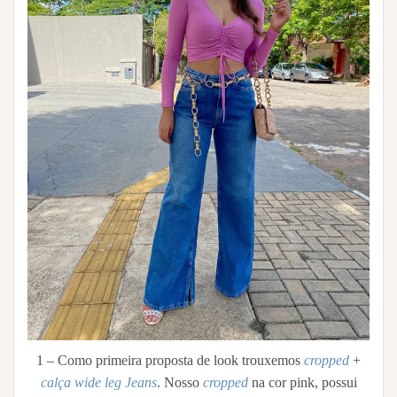
1 – Como primeira proposta de look trouxemos
cropped
+
calça wide leg Jeans
. Nosso
cropped
na cor pink, possui