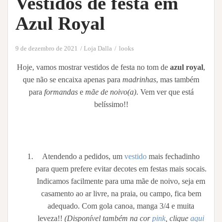
Vestidos de festa em
Azul Royal
9 de dezembro de 2021
Loja Dalla
looks
Hoje, vamos mostrar vestidos de festa no tom de
azul royal
,
que não se encaixa apenas para
madrinhas
, mas também
para
formandas
e
mãe de noivo(a)
. Vem ver que está
belíssimo!!
Atendendo a pedidos, um
vestido
mais fechadinho
para quem prefere evitar decotes em festas mais socais.
Indicamos facilmente para uma mãe de noivo, seja em
casamento ao ar livre, na praia, ou campo, fica bem
adequado. Com gola canoa, manga 3/4 e muita
leveza!!
(Disponível também na cor
pink
, clique
aqui