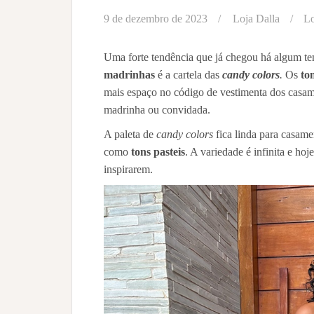
9 de dezembro de 2023
Loja Dalla
Lo
Uma forte tendência que já chegou há algum te
madrinhas
é a cartela das
candy colors
.
Os
to
mais espaço no
código de vestimenta dos casame
madrinha ou convidada.
A paleta de
candy colors
fica linda para casame
como
tons pasteis
. A variedade é infinita e ho
inspirarem.