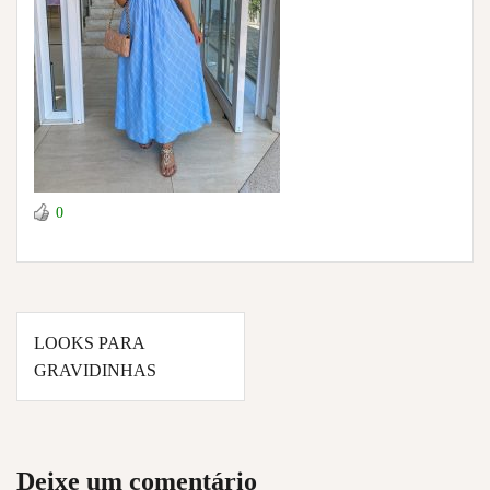
0
Navegação
LOOKS PARA
de
GRAVIDINHAS
Post
Deixe um comentário