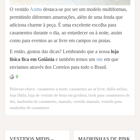
O vestido
Anitta
destaca-se por ser um modelo multiformas,
permitindo diferentes amarrações, além de uma fenda que
adiciona charme à peça. É uma excelente escolha para
casamentos durante o dia, ao entardecer ou à noite, assim
como para eventos ao ar livre em campos ou praias.
E então, gostou das dicas? Lembrando que a nossa
loja
física fica em Goiânia
e também temos um
site
em que
enviamos através dos Correios para todo o Brasil.
0
Palavras-chave:
casamento a noite
,
casamento ao ar livre
,
dalla online
,
loja Dalla
,
loja de vestido de festa em goiânia
,
look para casamentos de
dia
,
madrinha de casamento
,
marsala
,
vestido marsala
,
vestido para
madrinha de casamento
Navegação
VESTIDOS MIDIS –
MADRINHAS DE PINK