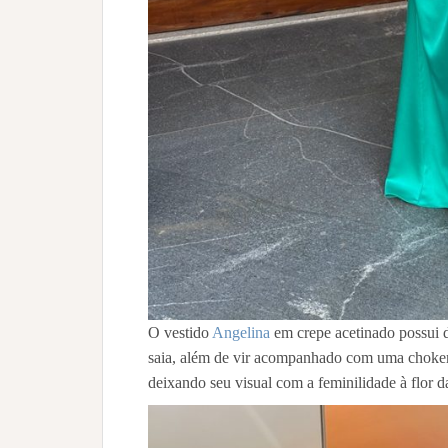
O vestido
Angelina
em crepe acetinado possui d
saia, além de vir acompanhado com uma choker 
deixando seu visual com a feminilidade à flor d