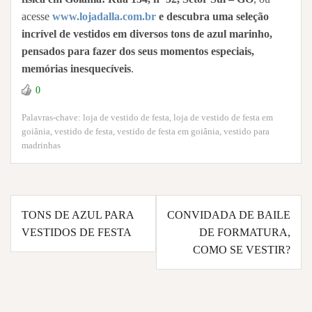
acesse
www.lojadalla.com.br
e descubra uma seleção
incrível de vestidos em diversos tons de azul marinho,
pensados para fazer dos seus momentos especiais,
memórias inesquecíveis
.
0
Palavras-chave:
loja de vestido de festa
,
loja de vestido de festa em
goiânia
,
vestido de festa
,
vestido de festa em goiânia
,
vestido para
madrinhas
Navegação
TONS DE AZUL PARA
CONVIDADA DE BAILE
de
VESTIDOS DE FESTA
DE FORMATURA,
Post
COMO SE VESTIR?