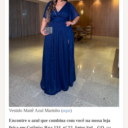
Vestido Maitê Azul Marinho (
aqui
)
Encontre o azul que combina com você na nossa loja
física em Goiânia: Rua 134, nº 52, Setor Sul – GO
, ou