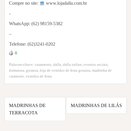
Compre no site:⁣⁣⁣⁣⁣⁣⁣⁣⁣⁣⁣⁣⁣⁣⁣⁣⁣⁣⁣⁣⁣⁣⁣⁣⁣⁣⁣⁣⁣⁣⁣⁣⁣⁣⁣⁣⁣⁣⁣⁣⁣⁣⁣⁣⁣⁣⁣⁣⁣⁣⁣⁣⁣⁣⁣⁣⁣⁣⁣⁣⁣⁣⁣⁣⁣⁣⁣
www.lojadalla.com.br
⁣⁣⁣⁣⁣⁣⁣⁣⁣⁣⁣⁣⁣⁣⁣⁣⁣⁣⁣⁣⁣⁣⁣⁣⁣⁣⁣⁣⁣⁣⁣⁣⁣⁣⁣⁣⁣⁣⁣⁣⁣⁣⁣⁣⁣⁣⁣⁣⁣⁣⁣⁣⁣⁣⁣⁣⁣- ⁣⁣⁣⁣⁣⁣⁣⁣⁣⁣⁣⁣⁣⁣⁣⁣⁣⁣⁣⁣⁣⁣⁣⁣⁣⁣⁣⁣⁣⁣⁣⁣⁣⁣⁣⁣⁣⁣⁣⁣⁣⁣⁣⁣⁣⁣⁣⁣⁣⁣⁣⁣⁣⁣
WhatsApp: (62) 98159-5382
–
Telefone: (62)3241-0202
0
Palavras-chave:
casamento
,
dalla
,
dalla online
,
eventos sociais
,
formatura
,
goiania
,
loja de vestidos de festa goiania
,
madrinha de
casmento
,
vestidos de festa
Navegação
MADRINHAS DE
MADRINHAS DE LILÁS
de
TERRACOTA
Post