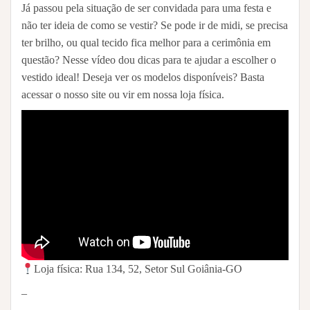
Já passou pela situação de ser convidada para uma festa e
não ter ideia de como se vestir? Se pode ir de midi, se precisa
ter brilho, ou qual tecido fica melhor para a cerimônia em
questão? Nesse vídeo dou dicas para te ajudar a escolher o
vestido ideal! Deseja ver os modelos disponíveis? Basta
acessar o nosso site ou vir em nossa loja física.
Loja física:⁣⁣⁣⁣⁣⁣⁣⁣⁣⁣⁣⁣⁣⁣⁣⁣⁣⁣⁣⁣⁣⁣⁣⁣⁣⁣⁣⁣⁣⁣⁣⁣⁣⁣⁣⁣⁣⁣⁣ Rua 134, 52, Setor Sul Goiânia-GO⁣⁣⁣⁣⁣⁣⁣⁣⁣⁣⁣⁣⁣⁣⁣⁣⁣⁣⁣⁣⁣⁣⁣⁣⁣⁣⁣⁣⁣⁣⁣⁣⁣⁣⁣⁣⁣⁣⁣⁣⁣⁣⁣⁣⁣⁣⁣
–